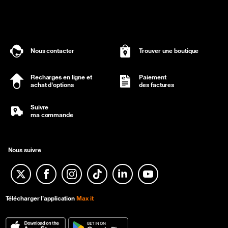
Nous contacter
Trouver une boutique
Recharges en ligne et
Paiement
achat d'options
des factures
Suivre
ma commande
Nous suivre
Twitter
Facebook
Instagram
TikTok
Linkedin
YouTube
Télécharger l’application
Max it