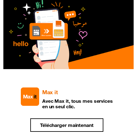
Max it
Avec Max it, tous mes services
en un seul clic.
Télécharger maintenant