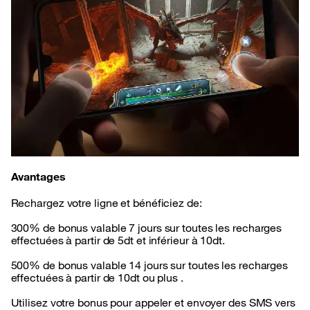
Avantages
Rechargez votre ligne et bénéficiez de:
300% de bonus valable 7 jours sur toutes les recharges
effectuées à partir de 5dt et inférieur à 10dt.
500% de bonus valable 14 jours sur toutes les recharges
effectuées à partir de 10dt ou plus .
Utilisez votre bonus pour appeler et envoyer des SMS vers