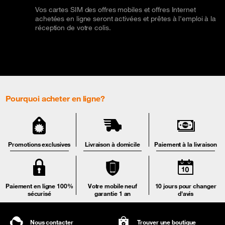
Vos cartes SIM des offres mobiles et offres Internet
achetées en ligne seront activées et prêtes à l'emploi à la
réception de votre colis.
Pourquoi acheter en ligne?
Promotions exclusives
Livraison à domicile
Paiement à la livraison
Paiement en ligne 100%
Votre mobile neuf
10 jours pour changer
sécurisé
garantie 1 an
d'avis
Nous contacter
Trouver une boutique