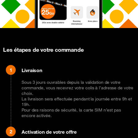
Les étapes de votre commande
1
Livraison
Sous 3 jours ouvrables depuis la validation de votre
commande, vous recevrez votre colis à l’adresse de votre
choix.
La livraison sera effectuée pendant la journée entre 9h et
19h.
Pour des raisons de sécurité, la carte SIM n’est pas
encore activée.
2
Activation de votre offre