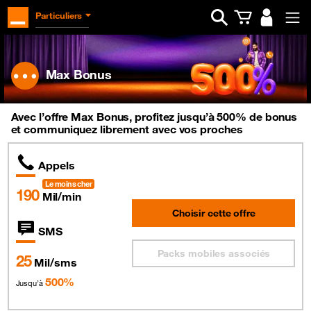
Ouvrir la barre d
Particuliers
Max Bonus
Avec l’offre Max Bonus, profitez jusqu’à 500% de bonus
et communiquez librement avec vos proches
Appels
Le moins cher
190
Mil
/min
Choisir cette offre
SMS
Packs mobiles associés
25
Mil
/sms
500%
Jusqu’à