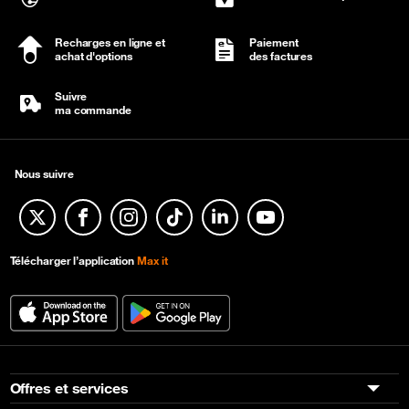
Recharges en ligne et
Paiement
achat d'options
des factures
Suivre
ma commande
Nous suivre
Twitter
Facebook
Instagram
TikTok
Linkedin
YouTube
Télécharger l’application
Max it
Offres et services