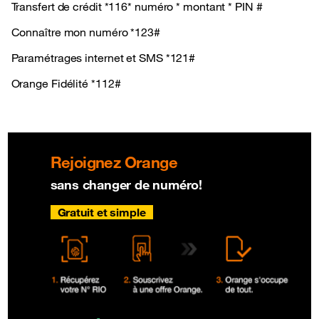
Transfert de crédit *116* numéro * montant * PIN #
Connaître mon numéro *123#
Paramétrages internet et SMS *121#
Orange Fidélité *112#
Rejoignez Orange
sans changer de numéro!
Gratuit et simple