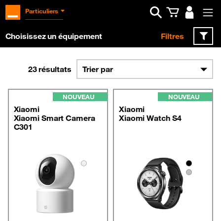
Ouvrir la barre d
Particuliers
Choisissez un équipement
Filtres
23
résultats
NOUVEAU
NOUVEAU
Xiaomi
Xiaomi
Xiaomi Smart Camera
Xiaomi Watch S4
C301