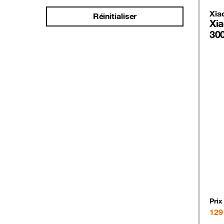
Xia
Réinitialiser
Xi
30
Prix
129