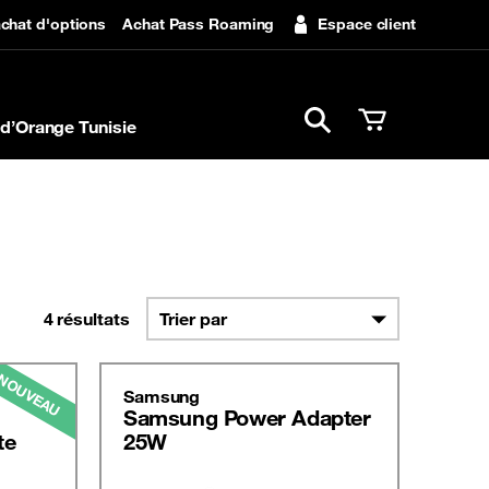
chat d'options
Achat Pass Roaming
Espace client
Ouvrir la barre de rech
d’Orange Tunisie
4
résultats
NOUVEAU
Samsung
Samsung Power Adapter
te
25W