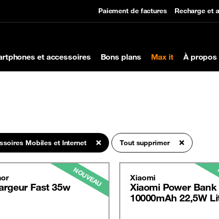
Paiement de factures
Recharge et a
rtphones et accessoires
Bons plans
Max it
À propos 
soires Mobiles et Internet
Tout supprimer
NOUVEAU
or
Xiaomi
argeur Fast 35w
Xiaomi Power Bank
10000mAh 22,5W Li