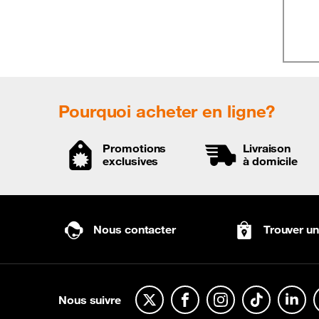
Pourquoi acheter en ligne?
Promotions
Livraison
exclusives
à domicile
Nous contacter
Trouver u
Nous suivre
Twitter
Facebook
Instagram
TikTok
Linkedi