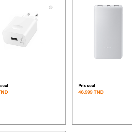
 seul
Prix seul
TND
48.999
TND