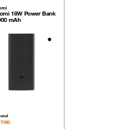
omi
aomi 18W Power Bank
000 mAh​
 seul
TND